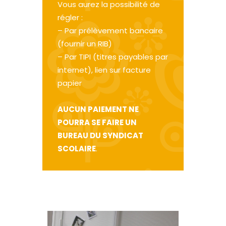
Vous aurez la possibilité de
régler :
– Par prélèvement bancaire
(fournir un RIB)
– Par TIPI (titres payables par
internet), lien sur facture
papier
AUCUN PAIEMENT NE
POURRA SE FAIRE UN
BUREAU DU SYNDICAT
SCOLAIRE
.